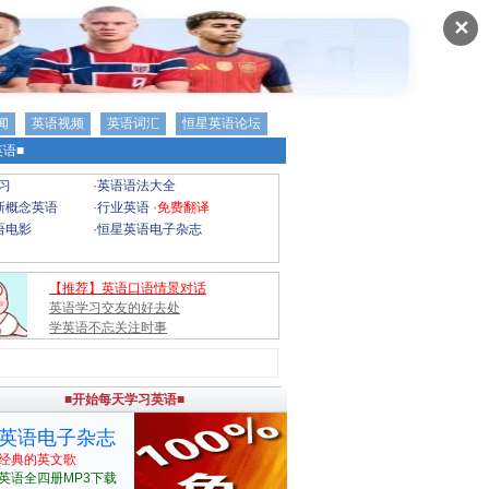
✕
闻
英语视频
英语词汇
恒星英语论坛
语■
习
·
英语语法大全
新概念英语
·
行业英语
·
免费翻译
语电影
·
恒星英语电子杂志
【推荐】英语口语情景对话
英语学习交友的好去处
学英语不忘关注时事
■开始每天学习英语■
英语电子杂志
经典的英文歌
英语全四册MP3下载