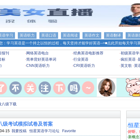
英语学习
英语听力
英语口语
英语阅读
英语作文
英语翻译
英语新
您：学习英语是一个持之以恒的过程，每天坚持才能学好英语-->
■点此开始每天学习英
语报刊
·
网络英语电台
·
经典英语电影推荐
·
初级英语学
音标
·
简单背好英语单词
·
行业英语
·
疯狂英语
·
力
·
CNN英语听力
·
CRI英语听力
·
英文歌
·
英
业八级下载
八级考试模拟试卷及答案
恒星
·
04-15
我要投稿
恒星英语学习论坛
Favorite
·
好听、
·
新概念