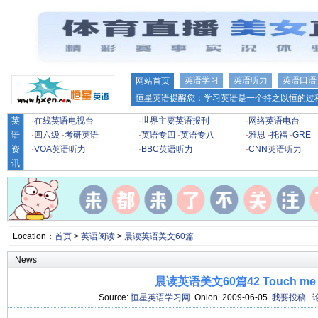
英语学习
英语听力
英语口语
网站首页
恒星英语提醒您：学习英语是一个持之以恒的过程
英
·
在线英语电视台
·
世界主要英语报刊
·
网络英语电台
语
·
四六级
·
考研英语
·
英语专四
·
英语专八
·
雅思
·
托福
·
GRE
资
·
VOA英语听力
·
BBC英语听力
·
CNN英语听力
讯
Location：
首页
>
英语阅读
>
晨读英语美文60篇
News
晨读英语美文60篇42 Touch me
Source:
恒星英语学习网
Onion 2009-06-05
我要投稿