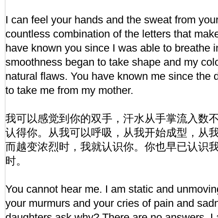
I can feel your hands and the sweat from your
countless combination of the letters that mak
have known you since I was able to breathe i
smoothness began to take shape and my colo
natural flaws. You have known me since the
to take me from my mother.
我可以感觉到你的双手，汗水从手掌流入数
认得你。从我可以呼吸，从我开始成型，从
而越变浓烈时，我就认识你。你也早已认识
时。
You cannot hear me. I am static and unmoving
your murmurs and your cries of pain and sad
daughters ask why? There are no answers. I 