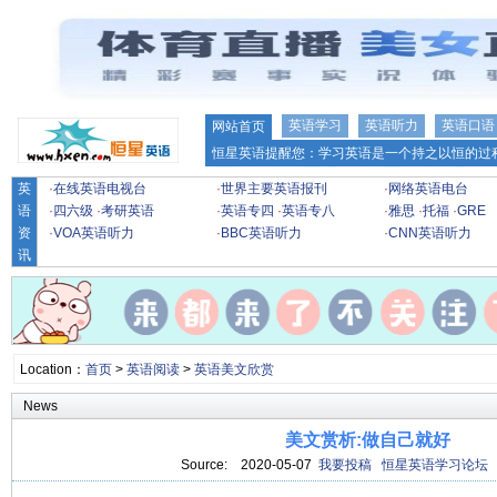
英语学习
英语听力
英语口语
网站首页
恒星英语提醒您：学习英语是一个持之以恒的过程
英
·
在线英语电视台
·
世界主要英语报刊
·
网络英语电台
语
·
四六级
·
考研英语
·
英语专四
·
英语专八
·
雅思
·
托福
·
GRE
资
·
VOA英语听力
·
BBC英语听力
·
CNN英语听力
讯
Location：
首页
>
英语阅读
>
英语美文欣赏
News
美文赏析:做自己就好
Source:
2020-05-07
我要投稿
恒星英语学习论坛