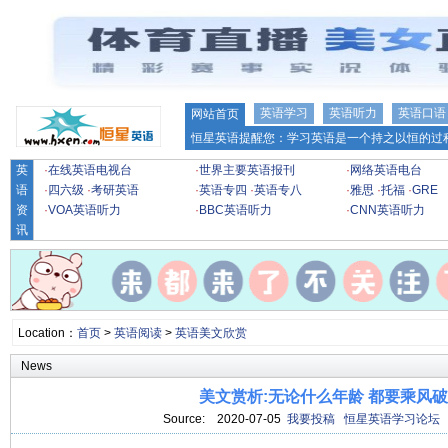
英语学习
英语听力
英语口语
网站首页
恒星英语提醒您：学习英语是一个持之以恒的过程
英
·
在线英语电视台
·
世界主要英语报刊
·
网络英语电台
语
·
四六级
·
考研英语
·
英语专四
·
英语专八
·
雅思
·
托福
·
GRE
资
·
VOA英语听力
·
BBC英语听力
·
CNN英语听力
讯
Location：
首页
>
英语阅读
>
英语美文欣赏
News
美文赏析:无论什么年龄 都要乘风
Source:
2020-07-05
我要投稿
恒星英语学习论坛