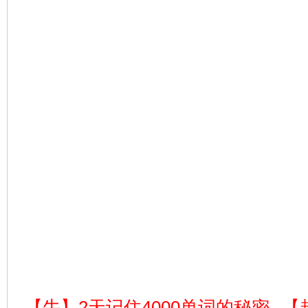
【牛】2天记住4000单词的秘密
【