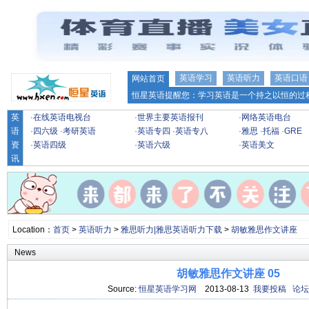
英语学习
英语听力
英语口语
网站首页
恒星英语提醒您：学习英语是一个持之以恒的过程
英
·
在线英语电视台
·
世界主要英语报刊
·
网络英语电台
语
·
四六级
·
考研英语
·
英语专四
·
英语专八
·
雅思
·
托福
·
GRE
资
·
英语四级
·
英语六级
·
英语美文
讯
Location：
首页
>
英语听力
>
雅思听力|雅思英语听力下载
>
胡敏雅思作文讲座
News
胡敏雅思作文讲座 05
Source:
恒星英语学习网
2013-08-13
我要投稿
论坛