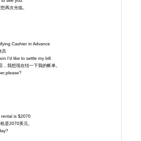
 to see you.
。希望您再次光临。
ifying Cashier in Advance
纳员
n.I'd like to settle my bill.
准备离店，我想现在结一下我的帐单。
er,please?
 rental is $2070
的房租是2070美元。
day?