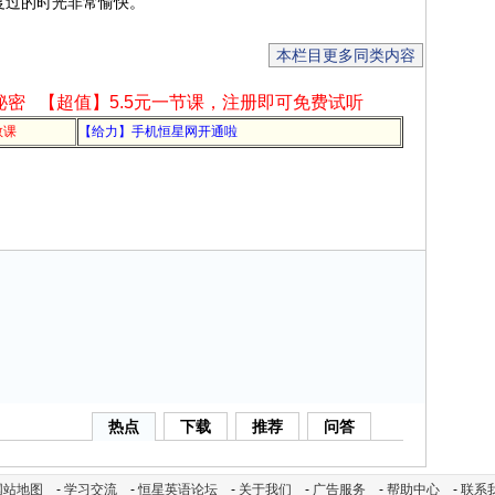
一起度过的时光非常愉快。
本栏目更多同类内容
秘密
【超值】5.5元一节课，注册即可免费试听
教课
【给力】手机恒星网开通啦
热点
下载
推荐
问答
网站地图
-
学习交流
-
恒星英语论坛
-
关于我们
-
广告服务
-
帮助中心
-
联系