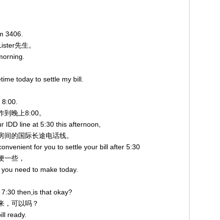
om 3406.
ister先生。
 morning.
ime today to settle my bill.
 8:00.
作到晚上8:00。
 IDD line at 5:30 this afternoon,
切断您房间的国际长途电话线。
nvenient for you to settle your bill after 5:30
方便一些，
s you need to make today.
7:30 then,is that okay?
右下来，可以吗？
ll ready.