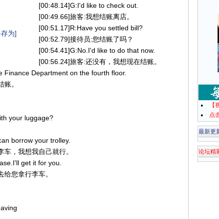
[00:48.14]G:I'd like to check out.
[00:49.66]旅客:我想结账离店。
[00:51.17]R:Have you settled bill?
存为]
[00:52.79]接待员:您结账了吗？
[00:54.41]G:No.I'd like to do that now.
[00:56.24]旅客:还没有，我想现在结账。
he Finance Department on the fourth floor.
部结账。
【
点
ith your luggage?
最新更
 can borrow your trolley.
的行李车，我想我自己就行。
论坛精
.I'll get it for you.
，我去给您拿行李车。
eaving