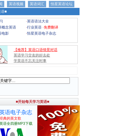
闻
英语视频
英语词汇
恒星英语论坛
语■
习
·
英语语法大全
新概念英语
·
行业英语
·
免费翻译
语电影
·
恒星英语电子杂志
【推荐】英语口语情景对话
英语学习交友的好去处
学英语不忘关注时事
■开始每天学习英语■
英语电子杂志
经典的英文歌
英语全四册MP3下载