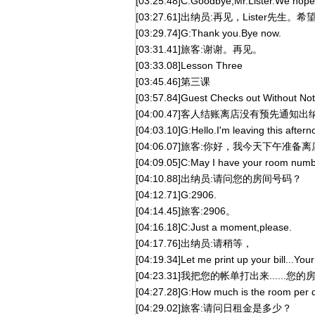
[03:25.48]C:Goodbye,Mr.Lister.We hope
[03:27.61]出纳员:再见，Lister先生
[03:29.74]G:Thank you.Bye now.
[03:31.41]旅客:谢谢。再见。
[03:33.08]Lesson Three
[03:45.46]第三课
[03:57.84]Guest Checks out Without Not
[04:00.47]客人结账离店没有预先通知出
[04:03.10]G:Hello.I'm leaving this afternoo
[04:06.07]旅客:你好，我今天下午
[04:09.05]C:May I have your room numb
[04:10.88]出纳员:请问您的房间号码？
[04:12.71]G:2906.
[04:14.45]旅客:2906。
[04:16.18]C:Just a moment,please.
[04:17.76]出纳员:请稍等，
[04:19.34]Let me print up your bill...Your
[04:23.31]我把您的帐单打出来......您
[04:27.28]G:How much is the room per 
[04:29.02]旅客:请问日租金是多少？