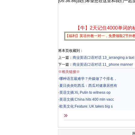
[05:36.86]我们希望您在这里和我们
【牛】2天记住4000单词的
【福利】英语外教一对一，免费领取2节外
将本页收藏到：
上一篇：
商业英语口语对话 13_arranging a taxi
下一篇：
商业英语口语对话 11_phone manner
※相关链接※
·
哪种语言最难学？外媒做了个排名，
·
夏日炎炎吃西瓜：西瓜对健康居然有
·
英语文摘:Xi, Putin to witness op
·
英语文摘:China hits 400 mln vacc
·
欧美文化:Feature: UK takes big s