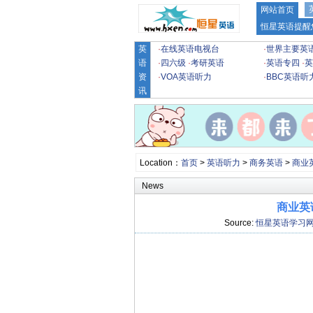
网站首页
恒星英语提醒
英
·
在线英语电视台
·
世界主要英
语
·
四六级
·
考研英语
·
英语专四
·
英
资
·
VOA英语听力
·
BBC英语听
讯
Location：
首页
>
英语听力
>
商务英语
>
商业
News
商业英语
Source:
恒星英语学习