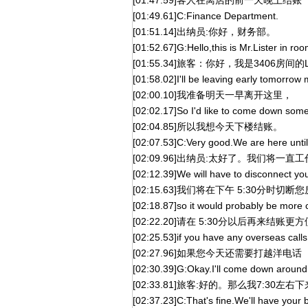
[01:47.59]客人在离店的前一天晚上结账
[01:49.61]C:Finance Department.
[01:51.14]出纳员:你好，财务部。
[01:52.67]G:Hello,this is Mr.Lister in ro
[01:55.34]旅客：你好，我是3406房间的L
[01:58.02]I'll be leaving early tomorrow
[02:00.10]我准备明天一早离开这里，
[02:02.17]So I'd like to come down somet
[02:04.85]所以我想今天下楼结账。
[02:07.53]C:Very good.We are here until
[02:09.96]出纳员:太好了。我们将一直工
[02:12.39]We will have to disconnect your
[02:15.63]我们将在下午 5:30分时
[02:18.87]so it would probably be more co
[02:22.20]请在 5:30分以后再来结账更
[02:25.53]if you have any overseas call
[02:27.96]如果您今天还需要打越洋电话
[02:30.39]G:Okay.I'll come down around 
[02:33.81]旅客:好的。那么我7:30左
[02:37.23]C:That's fine.We'll have your bi