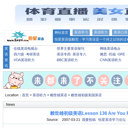
英语学习
英语听力
英语口语
网站首页
恒星英语提醒您：学习英语是一个持之以恒的过程
英
·
在线英语电视台
·
世界主要英语报刊
·
网络英语电台
语
·
四六级
·
考研英语
·
英语专四
·
英语专八
·
雅思
·
托福
·
GRE
资
·
VOA英语听力
·
BBC英语听力
·
CNN英语听力
讯
Location：
首页
>
英语听力
>
赖世雄英语
>
赖世雄初级美国英语
News
赖世雄初级美语Lesson 136 Are You F
Source:
2007-03-21
我要投稿
恒星英语学习论坛