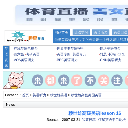
英语学习
英语听力
英语口语
网站首页
恒星英语提醒您：学习英语是一个持之以恒的过程
英
·
在线英语电视台
·
世界主要英语报刊
·
网络英语电台
语
·
四六级
·
考研英语
·
英语专四
·
英语专八
·
雅思
·
托福
·
GRE
资
·
VOA英语听力
·
BBC英语听力
·
CNN英语听力
讯
Location：
首页
>
英语听力
>
赖世雄英语
>
赖世雄高级美国英语
News
赖世雄高级美语lesson 16
Source:
2007-03-21
我要投稿
恒星英语学习论坛