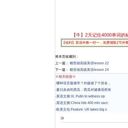
【牛】2天记住4000单词的
【福利】英语外教一对一，免费领取2节外
将本页收藏到：
上一篇：
赖世雄高级美语lesson 22
下一篇：
赖世雄高级美语lesson 24
※相关链接※
·
哪种语言最难学？外媒做了个排名，
·
夏日炎炎吃西瓜：西瓜对健康居然有
·
英语文摘:Xi, Putin to witness op
·
英语文摘:China hits 400 mln vacc
·
欧美文化:Feature: UK takes big s