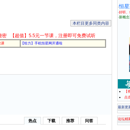
恒星
·
·
好听、
·
新概念
本栏目更多同类内容
秘密
【超值】5.5元一节课，注册即可免费试听
教课
【给力】手机恒星网开通啦
【
点
最新更
论坛精
热点
下载
推荐
问答