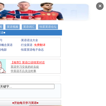
✕
闻
英语视频
英语词汇
恒星英语论坛
语■
习
·
英语语法大全
新概念英语
·
行业英语
·
免费翻译
语电影
·
恒星英语电子杂志
【推荐】英语口语情景对话
英语学习交友的好去处
学英语不忘关注时事
■开始每天学习英语■