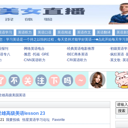
英语学习
英语听力
英语口语
英语阅读
英语作文
英语翻译
英语新
您：学习英语是一个持之以恒的过程，每天坚持才能学好英语-->
■点此开始每天学习英
语报刊
·
网络英语电台
·
经典英语电影推荐
·
初级英语学
语专八
·
雅思
·
托福
·
GRE
·
BEC商务英语
·
疯狂英语
·
力
·
CNN英语听力
·
CRI英语听力
·
英文歌
·
英
世雄高级美国英语
雄高级美语lesson 23
-21
我要投稿
恒星英语学习论坛
Favorite