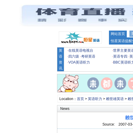
网站首页
恒星英语提醒
英
·
在线英语电视台
·
世界主要英
语
·
四六级
·
考研英语
·
英语专四
·
英
资
·
VOA英语听力
·
BBC英语听
讯
Location：
首页
>
英语听力
>
赖世雄英语
>
赖
News
赖世
Source:
2007-03