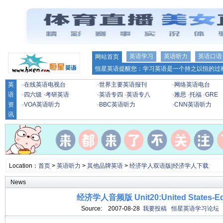
英语学习
英语听力
英语口语
网站首页
恒星英语提醒您：学习英语是一个持之以恒的过程
英
·
在线英语电视台
·
世界主要英语报刊
·
网络英语电台
语
·
四六级
·
考研英语
·
英语专四
·
英语专八
·
雅思
·
托福
·
GRE
资
·
VOA英语听力
·
BBC英语听力
·
CNN英语听力
讯
Location：
首页
>
英语听力
>
其他品牌英语
>
经济学人双语版|经济学人下载
News
经济学人音频版 Unit20:United States-Ed
Source:
2007-08-28
我要投稿
恒星英语学习论坛