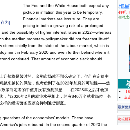
The Fed and the White House both expect any
恒星
·
pickup in inflation this year to be temporary.
·
好听、
·
新概念
Financial markets are less sure. They are
存为]
pricing in both a growing risk of a prolonged
t and the possibility of higher interest rates in 2022—whereas
h the median monetary-policymaker did not forecast lift-off
w stems chiefly from the state of the labour market, which is
mployment in February 2020 and even further behind where it
trend continued. That amount of economic slack should
上升都将是暂时的。金融市场就不那么确定了。他们在定价中
间越来越长的风险，也考虑到了在2022年加息的可能性——然
政策制定者的中值并没有预测加息——在2023年之后才会加
【
，与2020年2月的就业水平相比，约有840万个就业岗位，甚
点
这样的经济萧条应该会抑制通货膨胀。
最新更
ing questions of the economists' models. These have
论坛精
 America's jobs rebound. In the second quarter of 2020 the