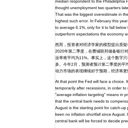
median respondent to the Philadelphia F
thought unemployment two quarters later
That was the biggest overestimate in the
highest such error. In February this ye
to average 6.1%, only for it to fall below
outperform expectations the economy wil
然而，投资者对经济学家的模型提出质疑
2020年第二季度，在费城联邦储备银
业率将平均为11%。事实上，这个数字只
多。今年2月，预测者预计第二季度的平均
动力市场的表现继续好于预期，经济将更
At that point the Fed will face a choice.
temporarily after recessions, in order t
"average-inflation targeting" means in 
that the central bank needs to compensate
August is the starting point for catch-u
been no inflation shortfall since August.
central bank will be forced to decide pre