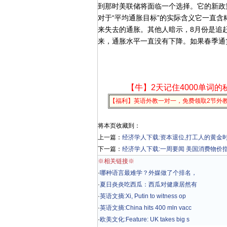
到那时美联储将面临一个选择。它的新政
对于“平均通胀目标”的实际含义它一直
来失去的通胀。其他人暗示，8月份是追
来，通胀水平一直没有下降。如果春季通
【牛】2天记住4000单词的
【福利】英语外教一对一，免费领取2节外
将本页收藏到：
上一篇：
经济学人下载:资本退位,打工人的黄金时
下一篇：
经济学人下载:一周要闻 美国消费物价
※相关链接※
·
哪种语言最难学？外媒做了个排名，
·
夏日炎炎吃西瓜：西瓜对健康居然有
·
英语文摘:Xi, Putin to witness op
·
英语文摘:China hits 400 mln vacc
·
欧美文化:Feature: UK takes big s