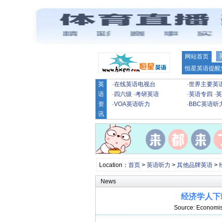
网站首页
恒星英语提醒
英
·
在线英语电视台
·
世界主要英
语
·
四六级
·
考研英语
·
英语专四
·
英
资
·
VOA英语听力
·
BBC英语听
讯
Location：
首页
>
英语听力
>
其他品牌英语
>
News
经济学人下
Source: Econom