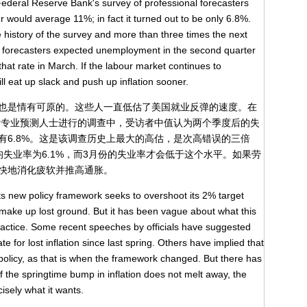
ederal Reserve Bank's survey of professional forecasters
 would average 11%; in fact it turned out to be only 6.8%.
 history of the survey and more than three times the next
ar forecasters expected unemployment in the second quarter
 that rate in March. If the labour market continues to
l eat up slack and push up inflation sooner.
也是情有可原的。这些人一直低估了美国就业反弹的速度。在
行对专业预测人士进行的调查中，受访者中值认为两个季度后的失
有6.8%。这是该调查历史上最大的高估，是次高错误的三倍
失业率为6.1%，而3月份的失业率才会低于这个水平。如果劳
快地消化疲软并推高通胀。
 Its new policy framework seeks to overshoot its 2% target
o make up lost ground. But it has been vague about what this
practice. Some recent speeches by officials have suggested
 for lost inflation since last spring. Others have implied that
p policy, as that is when the framework changed. But there has
 If the springtime bump in inflation does not melt away, the
cisely what it wants.