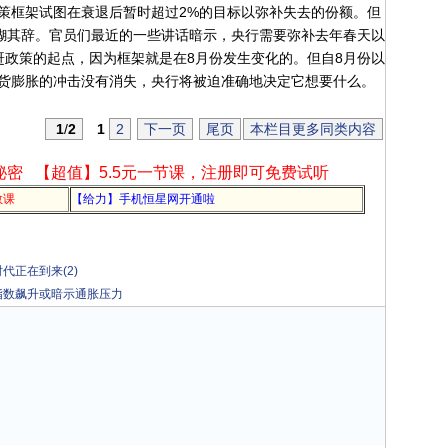
策框架试图在衰退后暂时超过2%的目标以弥补失去的份额。但
含糊其辞。官员们最近的一些讲话暗示，央行需要弥补去年春天以
赶政策的起点，因为框架就是在8月份发生变化的。但自8月份以
货膨胀的冲击没有消失，央行将被迫准确地决定它想要什么。
1
/
2
1
2
下一页
尾页
本栏目更多同类内容
秘密
【超值】5.5元一节课，注册即可免费试听
教课
【给力】手机恒星网开通啦
代正在到来(2)
指数飙升或暗示通胀压力