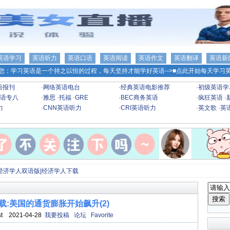
英语学习
英语听力
英语口语
英语阅读
英语作文
英语翻译
英语新
您：学习英语是一个持之以恒的过程，每天坚持才能学好英语-->
■点此开始每天学习英
语报刊
·
网络英语电台
·
经典英语电影推荐
·
初级英语学
语专八
·
雅思
·
托福
·
GRE
·
BEC商务英语
·
疯狂英语
·
力
·
CNN英语听力
·
CRI英语听力
·
英文歌
·
英
经济学人双语版|经济学人下载
载:美国的通货膨胀开始飙升(2)
ist 2021-04-28
我要投稿
论坛
Favorite