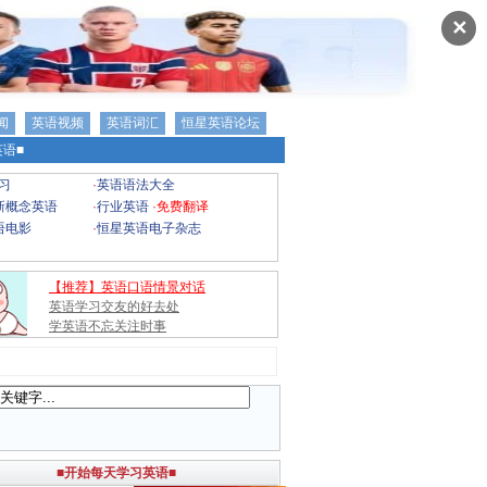
✕
闻
英语视频
英语词汇
恒星英语论坛
语■
习
·
英语语法大全
新概念英语
·
行业英语
·
免费翻译
语电影
·
恒星英语电子杂志
【推荐】英语口语情景对话
英语学习交友的好去处
学英语不忘关注时事
■开始每天学习英语■