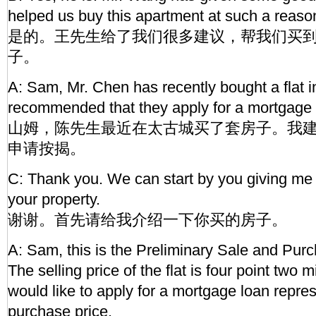
helped us buy this apartment at such a reaso
是的。王先生给了我们很多建议，帮我们买
子。
A: Sam, Mr. Chen has recently bought a flat i
recommended that they apply for a mortgage l
山姆，陈先生最近在太古城买了套房子。我
申请按揭。
C: Thank you. We can start by you giving me 
your property.
谢谢。首先请给我介绍一下你买的房子。
A: Sam, this is the Preliminary Sale and Pu
The selling price of the flat is four point two 
would like to apply for a mortgage loan repre
purchase price.