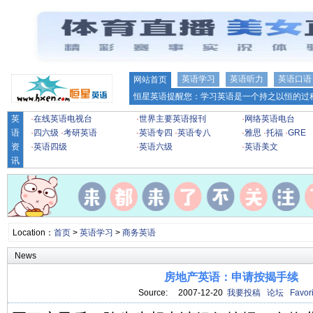
英语学习
英语听力
英语口语
网站首页
恒星英语提醒您：学习英语是一个持之以恒的过程
英
·
在线英语电视台
·
世界主要英语报刊
·
网络英语电台
语
·
四六级
·
考研英语
·
英语专四
·
英语专八
·
雅思
·
托福
·
GRE
资
·
英语四级
·
英语六级
·
英语美文
讯
Location：
首页
>
英语学习
>
商务英语
News
房地产英语：申请按揭手续
Source: 2007-12-20
我要投稿
论坛
Favori