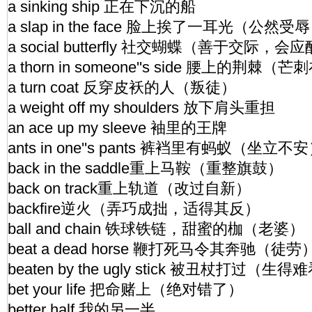
a sinking ship 正在下沉的船
a slap in the face 脸上挨了一耳光（公然受
a social butterfly 社交蝴蝶（善于交际，
a thorn in someone''s side 腰上的荆棘（
a turn coat 反穿皮袄的人（叛徒）
a weight off my shoulders 放下肩头重担
an ace up my sleeve 袖里的王牌
ants in one''s pants 裤裆里有蚂蚁（坐立不
back in the saddle重上马鞍（重整旗鼓）
back on track重上轨道（改过自新）
backfire逆火（弄巧成拙，适得其反）
ball and chain 铁球铁链，甜蜜的枷（老婆）
beat a dead horse 鞭打死马令其奔驰（徒劳
beaten by the ugly stick 被丑杖打过（生得
bet your life 把命赌上（绝对错了）
better half 我的另一半