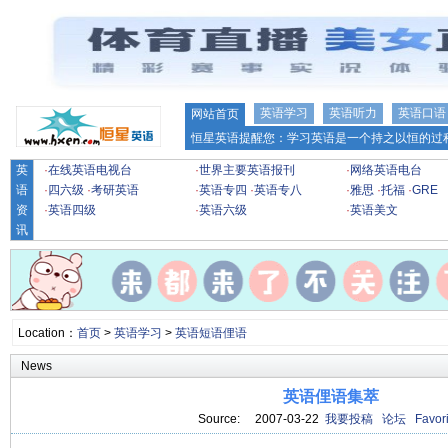
英语学习
英语听力
英语口语
网站首页
恒星英语提醒您：学习英语是一个持之以恒的过程
英
·
在线英语电视台
·
世界主要英语报刊
·
网络英语电台
语
·
四六级
·
考研英语
·
英语专四
·
英语专八
·
雅思
·
托福
·
GRE
资
·
英语四级
·
英语六级
·
英语美文
讯
Location：
首页
>
英语学习
>
英语短语俚语
News
英语俚语集萃
Source: 2007-03-22
我要投稿
论坛
Favori