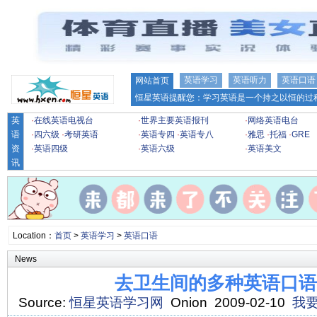
英语学习
英语听力
英语口语
网站首页
恒星英语提醒您：学习英语是一个持之以恒的过程
英
·
在线英语电视台
·
世界主要英语报刊
·
网络英语电台
语
·
四六级
·
考研英语
·
英语专四
·
英语专八
·
雅思
·
托福
·
GRE
资
·
英语四级
·
英语六级
·
英语美文
讯
Location：
首页
>
英语学习
>
英语口语
News
去卫生间的多种英语口语
Source:
恒星英语学习网
Onion 2009-02-10
我