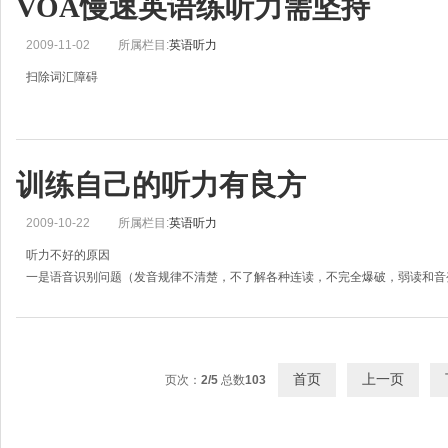
VOA慢速英语练听力需坚持
2009-11-02
所属栏目:
英语听力
扫除词汇障碍
作为语言构成的基本要素，词汇所导致的听力障碍在诸多英语学习者当中可谓 
因词汇而导致的听力障碍可谓是势在必行。所以要首先解决生词问题。
训练自己的听力有良方
2009-10-22
所属栏目:
英语听力
听力不好的原因
一是语音识别问题（发音规律不清楚，不了解各种连读，不完全爆破，弱读和音
不准，也有较浓的口音）二是单词问题，单词不会或不熟，导致不懂，或翻译迟
首页
上一页
页次：
2/5
总数
103