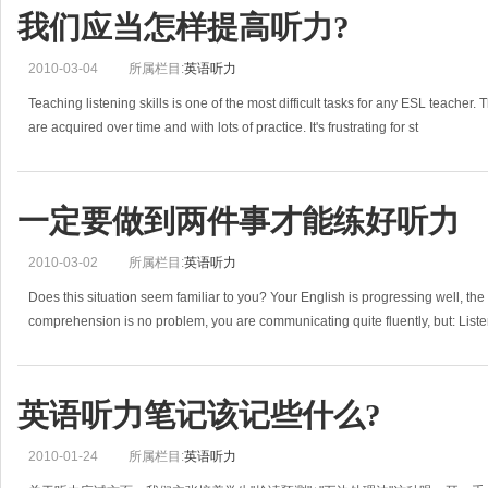
我们应当怎样提高听力?
2010-03-04
所属栏目:
英语听力
Teaching listening skills is one of the most difficult tasks for any ESL teacher. 
are acquired over time and with lots of practice. It's frustrating for st
一定要做到两件事才能练好听力
2010-03-02
所属栏目:
英语听力
Does this situation seem familiar to you? Your English is progressing well, the
comprehension is no problem, you are communicating quite fluently, but: Liste
英语听力笔记该记些什么?
2010-01-24
所属栏目:
英语听力