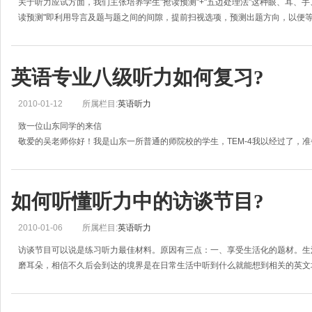
关于听力应试方面，我们主张培养学生"抢读预测"+"五边处理法"这种眼、耳、
读预测"即利用导言及题与题之间的间隙，提前扫视选项，预测出题方向，以便
英语专业八级听力如何复习?
2010-01-12
所属栏目:
英语听力
致一位山东同学的来信
敬爱的吴老师你好！我是山东一所普通的师院校的学生，TEM-4我以经过了，
难多少？很迷茫不知道怎么样去复习了。请吴老师在百忙之中，为我解答一下，
如何听懂听力中的访谈节目?
2010-01-06
所属栏目:
英语听力
访谈节目可以说是练习听力最佳材料。原因有三点：一、享受生活化的题材。生
磨耳朵，相信不久后会到达的境界是在日常生活中听到什么就能想到相关的英文