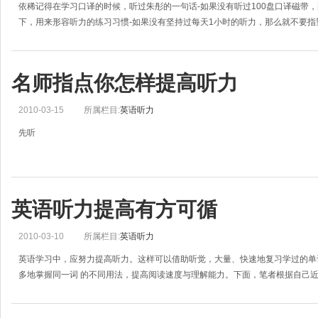
依稀记得在学习口译的时候，听过朱彤的一句话-如果没有听过100盘口译磁带
下，用来形容听力的练习习惯-如果没有坚持过每天1小时的听力，那么就不要
名师指点你怎样提高听力
2010-03-15
所属栏目:
英语听力
先听
读课文前先听课文。通常同学及一般的英语学习者都是先读英语课文，然后再听
过程调换一下：先听课文录音，反复听好几遍，等到自己确实基本听懂了，再翻
英语听力提高有方可循
2010-03-10
所属栏目:
英语听力
英语学习中，应努力提高听力。这样可以借助听觉，大量、快速地复习学过的单
多地掌握同一词 的不同用法，提高阅读速度与理解能力。下面，笔者根据自己