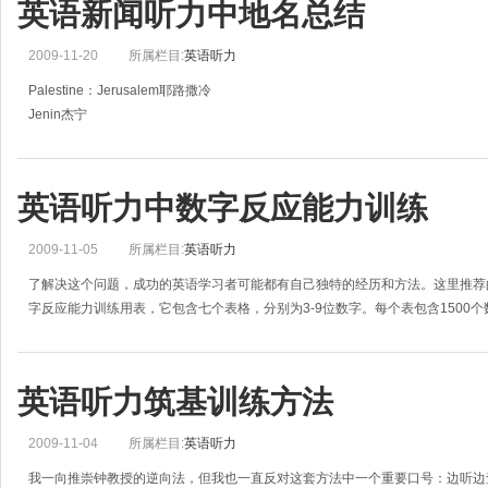
英语新闻听力中地名总结
2009-11-20
所属栏目:
英语听力
Palestine：Jerusalem耶路撒冷
Jenin杰宁
Ramallah拉马拉
Nablus纳布卢斯
Bethlehem伯利恒
英语听力中数字反应能力训练
Hamas哈马斯抵抗运动
Islamic Jihad吉哈德-伊斯兰圣战组织
2009-11-05
所属栏目:
英语听力
Fatah Movement 法塔赫运动Israel： Likud Party 利库德
了解决这个问题，成功的英语学习者可能都有自己独特的经历和方法。这里推荐
字反应能力训练用表，它包含七个表格，分别为3-9位数字。每个表包含1500
英语听力筑基训练方法
2009-11-04
所属栏目:
英语听力
我一向推崇钟教授的逆向法，但我也一直反对这套方法中一个重要口号：边听边