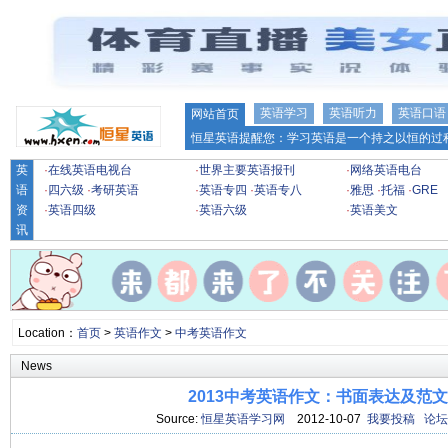
英语学习
英语听力
英语口语
网站首页
恒星英语提醒您：学习英语是一个持之以恒的过程
英
·
在线英语电视台
·
世界主要英语报刊
·
网络英语电台
语
·
四六级
·
考研英语
·
英语专四
·
英语专八
·
雅思
·
托福
·
GRE
资
·
英语四级
·
英语六级
·
英语美文
讯
Location：
首页
>
英语作文
>
中考英语作文
News
2013中考英语作文：书面表达及范文(
Source:
恒星英语学习网
2012-10-07
我要投稿
论坛