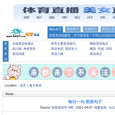
英语学习
英语听力
英语口语
网站首页
恒星英语提醒您：学习英语是一个持之以恒的过程
英
·
在线英语电视台
·
世界主要英语报刊
·
网络英语电台
语
·
四六级
·
考研英语
·
英语专四
·
英语专八
·
雅思
·
托福
·
GRE
资
·
英语四级
·
英语六级
·
英语美文
讯
Location：
首页
>
每天英语
News
每日一句 英语句子
Source:
恒星英语学习网
2021-04-07
我要投稿
论坛