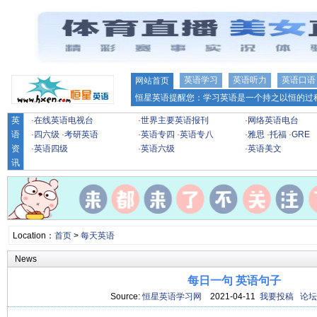
英语学习
英语听力
英语口语
网站首页
恒星英语提醒您：学习英语是一个持之以恒的过程
英
·
在线英语电视台
·
世界主要英语报刊
·
网络英语电台
语
·
四六级
·
考研英语
·
英语专四
·
英语专八
·
雅思
·
托福
·
GRE
资
·
英语四级
·
英语六级
·
英语美文
讯
Location：
首页
>
每天英语
News
每日一句 英语句子
Source:
恒星英语学习网
2021-04-11
我要投稿
论坛