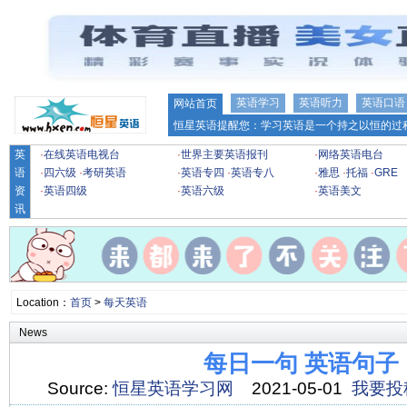
英语学习
英语听力
英语口语
网站首页
恒星英语提醒您：学习英语是一个持之以恒的过程
英
·
在线英语电视台
·
世界主要英语报刊
·
网络英语电台
语
·
四六级
·
考研英语
·
英语专四
·
英语专八
·
雅思
·
托福
·
GRE
资
·
英语四级
·
英语六级
·
英语美文
讯
Location：
首页
>
每天英语
News
每日一句 英语句子
Source:
恒星英语学习网
2021-05-01
我要投