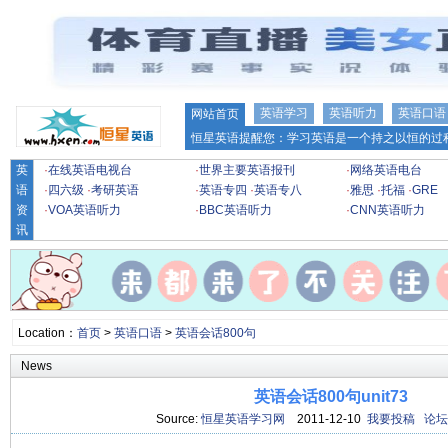
英语学习
英语听力
英语口语
网站首页
恒星英语提醒您：学习英语是一个持之以恒的过程
英
·
在线英语电视台
·
世界主要英语报刊
·
网络英语电台
语
·
四六级
·
考研英语
·
英语专四
·
英语专八
·
雅思
·
托福
·
GRE
资
·
VOA英语听力
·
BBC英语听力
·
CNN英语听力
讯
Location：
首页
>
英语口语
>
英语会话800句
News
英语会话800句unit73
Source:
恒星英语学习网
2011-12-10
我要投稿
论坛