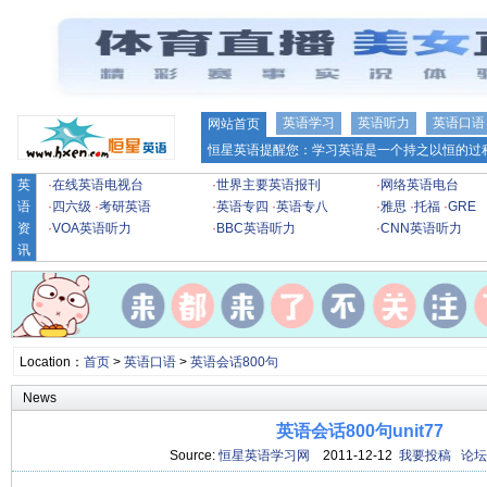
英语学习
英语听力
英语口语
网站首页
恒星英语提醒您：学习英语是一个持之以恒的过程
英
·
在线英语电视台
·
世界主要英语报刊
·
网络英语电台
语
·
四六级
·
考研英语
·
英语专四
·
英语专八
·
雅思
·
托福
·
GRE
资
·
VOA英语听力
·
BBC英语听力
·
CNN英语听力
讯
Location：
首页
>
英语口语
>
英语会话800句
News
英语会话800句unit77
Source:
恒星英语学习网
2011-12-12
我要投稿
论坛