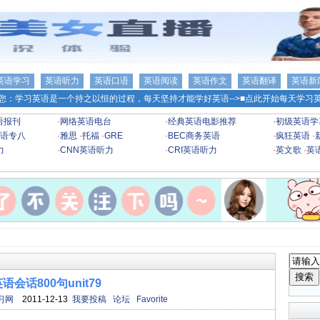
英语学习
英语听力
英语口语
英语阅读
英语作文
英语翻译
英语新
您：学习英语是一个持之以恒的过程，每天坚持才能学好英语-->
■点此开始每天学习英
语报刊
·
网络英语电台
·
经典英语电影推荐
·
初级英语学
语专八
·
雅思
·
托福
·
GRE
·
BEC商务英语
·
疯狂英语
·
力
·
CNN英语听力
·
CRI英语听力
·
英文歌
·
英
语会话800句unit79
习网
2011-12-13
我要投稿
论坛
Favorite