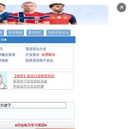
✕
闻
英语视频
英语词汇
恒星英语论坛
语■
习
·
英语语法大全
新概念英语
·
行业英语
·
免费翻译
语电影
·
恒星英语电子杂志
【推荐】英语口语情景对话
英语学习交友的好去处
学英语不忘关注时事
■开始每天学习英语■