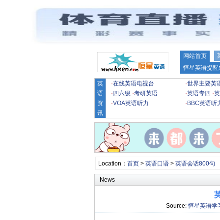
网站首页
恒星英语提醒
英
·
在线英语电视台
·
世界主要英
语
·
四六级
·
考研英语
·
英语专四
·
英
资
·
VOA英语听力
·
BBC英语听
讯
Location：
首页
>
英语口语
>
英语会话800句
News
英
Source:
恒星英语学