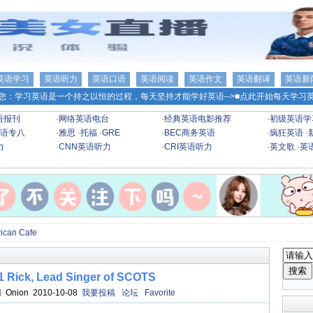
英语学习
英语听力
英语口语
英语阅读
英语作文
英语翻译
英语新
您：学习英语是一个持之以恒的过程，每天坚持才能学好英语-->
■点此开始每天学习英
语报刊
·
网络英语电台
·
经典英语电影推荐
·
初级英语学
语专八
·
雅思
·
托福
·
GRE
·
BEC商务英语
·
疯狂英语
·
力
·
CNN英语听力
·
CRI英语听力
·
英文歌
·
英
an Cafe
ick, Lead Singer of SCOTS
网
Onion 2010-10-08
我要投稿
论坛
Favorite