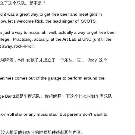
成立了这个乐队。是不是？
aid it was a great way to get free beer and meet girls in
 Now, let's welcome Rick, the lead singer of SCOTS.
 just a way to make, ah, well, actually a way to get free beer
ege. Practicing, actually, at the Art Lab at UNC (un)'til the
 away, rock-n-roll!
喝啤酒，勾引女孩子才成立了一个乐队。哎， Jody, 这个
metimes comes out of the garage to perform around the
。Garage Band就是车库乐队。你得解释一下这个什么叫做车库乐队
-n-roll star or any music star. But parents don't want to
好；没人想听他们练习的时候那种很刺耳的声音。