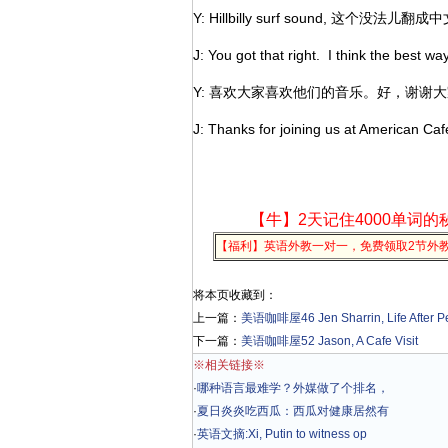
Y: Hillbilly surf sound, 这
J: You got that right. I think the best w
Y: 喜欢大家喜欢他们的音乐。好，谢谢
J: Thanks for joining us at American Caf
【牛】2天记住4000单词的
【福利】英语外教一对一，免费领取2节外
将本页收藏到：
上一篇：
美语咖啡屋46 Jen Sharrin, Life After P
下一篇：
美语咖啡屋52 Jason, A Cafe Visit
※相关链接※
·
哪种语言最难学？外媒做了个排名，
·
夏日炎炎吃西瓜：西瓜对健康居然有
·
英语文摘:Xi, Putin to witness op