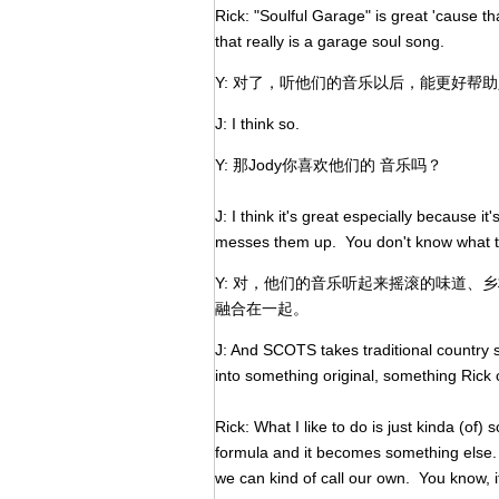
Rick: "Soulful Garage" is great 'cause tha
that really is a garage soul song.
Y: 对了，听他们的音乐以后，能更好帮助人们
J: I think so.
Y: 那Jody你喜欢他们的 音乐吗？
J: I think it's great especially because i
messes them up. You don't know what 
Y: 对，他们的音乐听起来摇滚的味道、
融合在一起。
J: And SCOTS takes traditional countr
into something original, something Rick ca
Rick: What I like to do is just kinda (of)
formula and it becomes something else.
we can kind of call our own. You know, it'