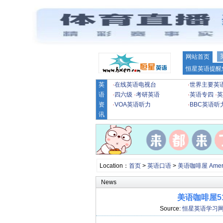
网站首页
恒星英语提醒
英
·
在线英语电视台
·
世界主要英
语
·
四六级
·
考研英语
·
英语专四
·
英
资
·
VOA英语听力
·
BBC英语听
讯
Location：
首页
>
英语口语
>
美语咖啡屋 Americ
News
美语咖啡屋51 R
Source:
恒星英语学习