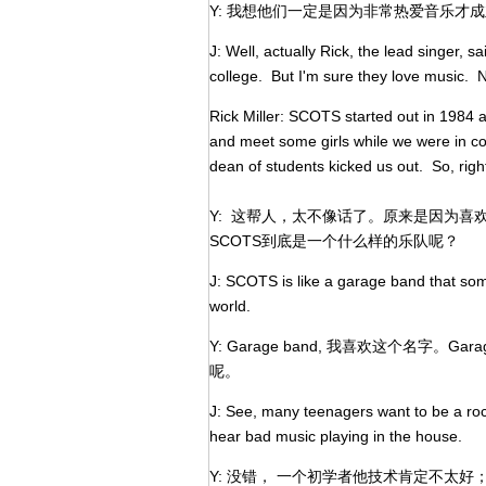
Y: 我想他们一定是因为非常热爱音乐才
J: Well, actually Rick, the lead singer, s
college. But I'm sure they love music.
Rick Miller: SCOTS started out in 1984 as
and meet some girls while we were in coll
dean of students kicked us out. So, right
Y: 这帮人，太不像话了。原来是因为喜欢
SCOTS到底是一个什么样的乐队呢？
J: SCOTS is like a garage band that so
world.
Y: Garage band, 我喜欢这个名字
呢。
J: See, many teenagers want to be a rock
hear bad music playing in the house.
Y: 没错， 一个初学者他技术肯定不太