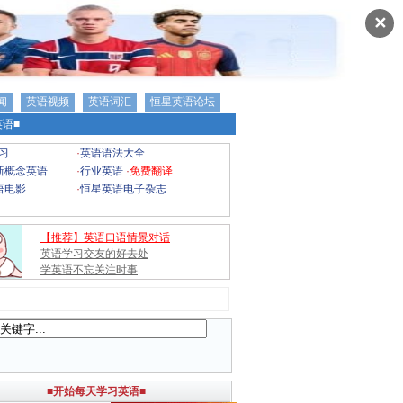
✕
闻
英语视频
英语词汇
恒星英语论坛
语■
习
·
英语语法大全
新概念英语
·
行业英语
·
免费翻译
语电影
·
恒星英语电子杂志
【推荐】英语口语情景对话
英语学习交友的好去处
学英语不忘关注时事
■开始每天学习英语■