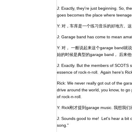
J: Exactly, they're just beginning. So, t
goes becomes the place where teenagers
Y: 对，车库是一个练习音乐的好地方
J: Garage band has come to mean amate
Y: 对， 一般说起来这个garage b
始的时候是典型的garage band， 
J: Exactly. But the members of SCOTS sti
essence of rock-n-roll. Again here's Ric
Rick: We never really got out of the gara
drive around the world, you know, to go 
of rock-n-roll.
Y: Rick刚才提到garage music. 我
J: Sounds good to me! Let's hear a bit o
song."