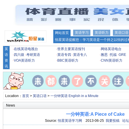
英语学习
英语听力
英语口语
网站首页
恒星英语提醒您：学习英语是一个持之以恒的过程
英
·
在线英语电视台
·
世界主要英语报刊
·
网络英语电台
语
·
四六级
·
考研英语
·
英语专四
·
英语专八
·
雅思
·
托福
·
GRE
资
·
VOA英语听力
·
BBC英语听力
·
CNN英语听力
讯
Location：
首页
>
英语口语
>
一分钟英语 English in a Minute
News
一分钟英语:A Piece of Cake
Source:
恒星英语学习网
2013-06-25
我要投稿
论坛