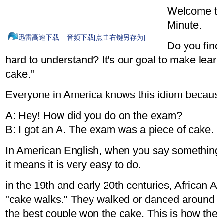
Welcome to
Minute.
迅雷高速下载
音频下载[点击右键另存为]
Do you fin
hard to understand? It's our goal to make lea
cake."
Everyone in America knows this idiom because
A: Hey! How did you do on the exam?
B: I got an A. The exam was a piece of cake.
In American English, when you say something 
it means it is very easy to do.
in the 19th and early 20th centuries, African 
"cake walks." They walked or danced around 
the best couple won the cake. This is how th