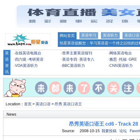
英语学习
英语听力
英语口语
网站首页
恒星英语提醒您：学习英语是一个持之以恒的过程
英
·
在线英语电视台
·
世界主要英语报刊
·
网络英语电台
语
·
四六级
·
考研英语
·
英语专四
·
英语专八
·
雅思
·
托福
·
GRE
资
·
VOA英语听力
·
BBC英语听力
·
CNN英语听力
讯
Location：
首页
>
英语口语
>
昂秀 英语口语王
News
昂秀英语口语王 cd6 - Track 28
Source: 2008-10-15
我要投稿
论坛
Favori