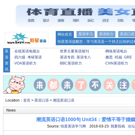
英语学习
英语听力
英语口语
网站首页
恒星英语提醒您：学习英语是一个持之以恒的过程
英
·
在线英语电视台
·
世界主要英语报刊
·
网络英语电台
语
·
四六级
·
考研英语
·
英语专四
·
英语专八
·
雅思
·
托福
·
GRE
资
·
VOA英语听力
·
BBC英语听力
·
CNN英语听力
讯
Location：
首页
>
英语口语
>
潮流英语口语
News
潮流英语口语1000句 Unit34：爱情不等于婚姻（
Source:
恒星英语学习网
2016-03-23
我要投稿
论坛