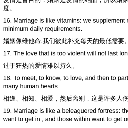
度。
16. Marriage is like vitamins: we supplement 
minimum daily requirements.
婚姻像维他命:我们彼此补充每天的最低需要
17. The love that is too violent will not last lon
过于狂热的爱情难以持久。
18. To meet, to know, to love, and then to part,
many human hearts.
相逢、相知、相爱，然后离别，这是许多人
19. Marriage is like a beleaguered fortress: t
want to get in , and those within want to get o