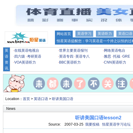
英语学习
英语听力
英语口语
网站首页
恒星英语提醒您：学习英语是一个持之以恒的过程
英
·
在线英语电视台
·
世界主要英语报刊
·
网络英语电台
语
·
四六级
·
考研英语
·
英语专四
·
英语专八
·
雅思
·
托福
·
GRE
资
·
VOA英语听力
·
BBC英语听力
·
CNN英语听力
讯
Location：
首页
>
英语口语
>
听讲美国口语
News
听讲美国口语lesson2
Source:
2007-03-25
我要投稿
恒星英语学习论坛