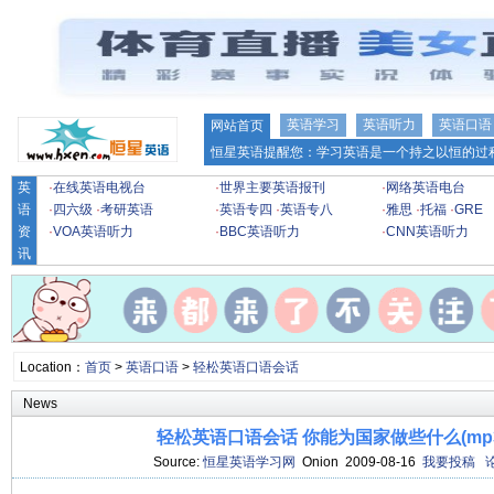
英语学习
英语听力
英语口语
网站首页
恒星英语提醒您：学习英语是一个持之以恒的过程
英
·
在线英语电视台
·
世界主要英语报刊
·
网络英语电台
语
·
四六级
·
考研英语
·
英语专四
·
英语专八
·
雅思
·
托福
·
GRE
资
·
VOA英语听力
·
BBC英语听力
·
CNN英语听力
讯
Location：
首页
>
英语口语
>
轻松英语口语会话
News
轻松英语口语会话 你能为国家做些什么(mp3+
Source:
恒星英语学习网
Onion 2009-08-16
我要投稿