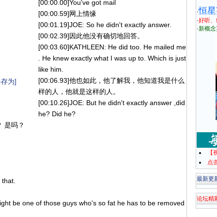
[00:00.00]You've got mail
恒星
·
[00:00.59]网上情缘
·
好听、
[00:01.19]JOE: So he didn't exactly answer.
·
新概念
[00:02.39]因此他没有确切地回答。
[00:03.60]KATHLEEN: He did too. He mailed me
. He knew exactly what I was up to. Which is just
like him.
[00:06.93]他也如此，他了解我，他知道我是什么
存为]
样的人，他就是这样的人。
[00:10.26]JOE: But he didn't exactly answer ,did
he? Did he?
？ 是吗？
【
点
最新更
that.
论坛精
ight be one of those guys who's so fat he has to be removed