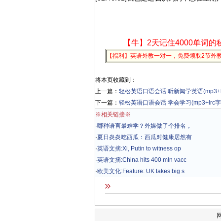
【牛】2天记住4000单词的
【福利】英语外教一对一，免费领取2节外
将本页收藏到：
上一篇：
轻松英语口语会话 听新闻学英语(mp3+l
下一篇：
轻松英语口语会话 学会学习(mp3+lrc字
※相关链接※
·
哪种语言最难学？外媒做了个排名，
·
夏日炎炎吃西瓜：西瓜对健康居然有
·
英语文摘:Xi, Putin to witness op
·
英语文摘:China hits 400 mln vacc
·
欧美文化:Feature: UK takes big s