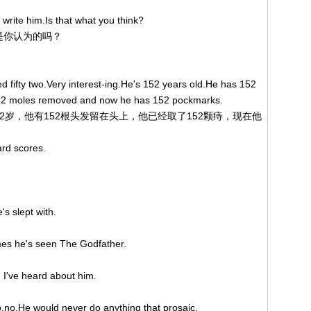
write him.Is that what you think?
这是你认为的吗？
 fifty two.Very interest-ing.He's 152 years old.He has 152
152 moles removed and now he has 152 pockmarks.
，他是152岁，他有152根头发留在头上，他已经取了152颗痔，现在他
rd scores.
s slept with.
es he's seen The Godfather.
g I've heard about him.
。
no.He would never do anything that prosaic.