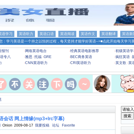
英语学习
英语听力
英语口语
英语阅读
英语作文
英语翻译
英语新
您：学习英语是一个持之以恒的过程，每天坚持才能学好英语-->
■点此开始每天学习英
语报刊
·
网络英语电台
·
经典英语电影推荐
·
初级英语学
语专八
·
雅思
·
托福
·
GRE
·
BEC商务英语
·
疯狂英语
·
力
·
CNN英语听力
·
CRI英语听力
·
英文歌
·
英
话
会话 网上情缘(mp3+lrc字幕)
网
Onion 2009-08-17
我要投稿
论坛
Favorite