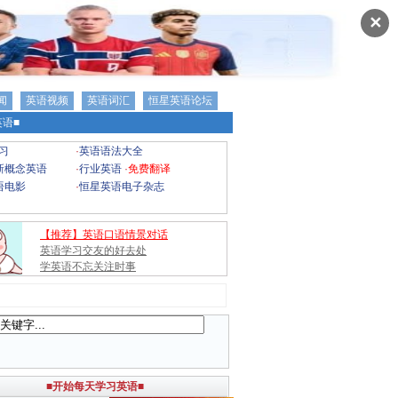
✕
闻
英语视频
英语词汇
恒星英语论坛
语■
习
·
英语语法大全
新概念英语
·
行业英语
·
免费翻译
语电影
·
恒星英语电子杂志
【推荐】英语口语情景对话
英语学习交友的好去处
学英语不忘关注时事
■开始每天学习英语■