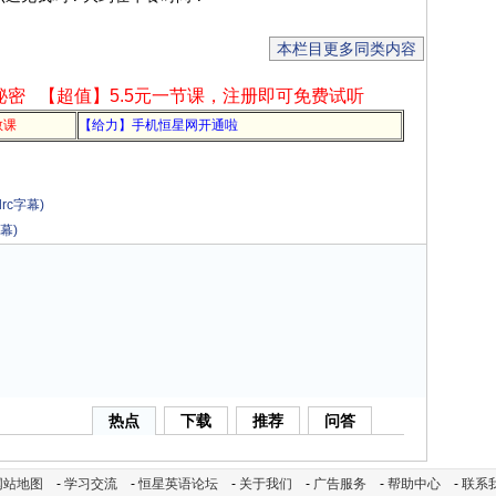
本栏目更多同类内容
秘密
【超值】5.5元一节课，注册即可免费试听
教课
【给力】手机恒星网开通啦
rc字幕)
幕)
热点
下载
推荐
问答
网站地图
-
学习交流
-
恒星英语论坛
-
关于我们
-
广告服务
-
帮助中心
-
联系