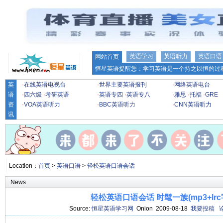
英语学习
英语听力
英语口语
网站首页
恒星英语提醒您：学习英语是一个持之以恒的过程
英
·
在线英语电视台
·
世界主要英语报刊
·
网络英语电台
语
·
四六级
·
考研英语
·
英语专四
·
英语专八
·
雅思
·
托福
·
GRE
资
·
VOA英语听力
·
BBC英语听力
·
CNN英语听力
讯
Location：
首页
>
英语口语
>
轻松英语口语会话
News
轻松英语口语会话 时髦一族(mp3+lrc
Source:
恒星英语学习网
Onion 2009-08-18
我要投稿