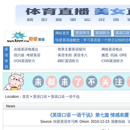
英语学习
英语听力
英语口语
网站首页
恒星英语提醒您：学习英语是一个持之以恒的过程
英
·
在线英语电视台
·
世界主要英语报刊
·
网络英语电台
语
·
四六级
·
考研英语
·
英语专四
·
英语专八
·
雅思
·
托福
·
GRE
资
·
VOA英语听力
·
BBC英语听力
·
CNN英语听力
讯
Location：
首页
>
英语口语
>
英语口语 一语千说
News
《英语口语 一语千说》第七篇 情感表露 
Source:
恒星英语学习网
Onion 2010-12-23
我要投稿