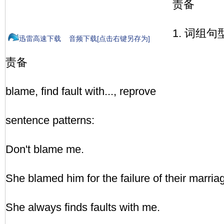
责备
1. 词组句
迅雷高速下载
音频下载[点击右键另存为]
责备
blame, find fault with..., reprove
sentence patterns:
Don't blame me.
She blamed him for the failure of their marria
She always finds faults with me.