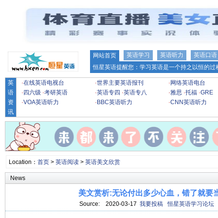
英语学习
英语听力
英语口语
网站首页
恒星英语提醒您：学习英语是一个持之以恒的过程
英
·
在线英语电视台
·
世界主要英语报刊
·
网络英语电台
语
·
四六级
·
考研英语
·
英语专四
·
英语专八
·
雅思
·
托福
·
GRE
资
·
VOA英语听力
·
BBC英语听力
·
CNN英语听力
讯
Location：
首页
>
英语阅读
>
英语美文欣赏
News
美文赏析:无论付出多少心血，错了就要
Source:
2020-03-17
我要投稿
恒星英语学习论坛