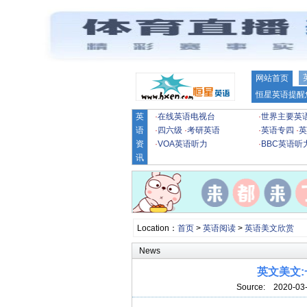
网站首页
恒星英语提醒
英
·
在线英语电视台
·
世界主要英
语
·
四六级
·
考研英语
·
英语专四
·
英
资
·
VOA英语听力
·
BBC英语听
讯
Location：
首页
>
英语阅读
>
英语美文欣赏
News
英文美文
Source:
2020-03