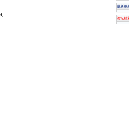
最新更
d,
论坛精