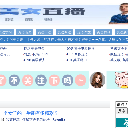
英语学习
英语听力
英语口语
英语阅读
英语作文
英语翻译
英语新
您：学习英语是一个持之以恒的过程，每天坚持才能学好英语-->
■点此开始每天学习英
语报刊
·
网络英语电台
·
经典英语电影推荐
·
初级英语学
语专八
·
雅思
·
托福
·
GRE
·
BEC商务英语
·
疯狂英语
·
力
·
CNN英语听力
·
CRI英语听力
·
英文歌
·
英
:一个女子的一生能有多精彩？
-19
我要投稿
恒星英语学习论坛
Favorite