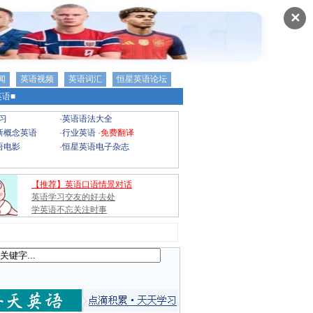
✕
闻
英语视频
英语词汇
恒星英语论坛
语■
习
·
英语语法大全
新概念英语
·
行业英语
·
免费翻译
语电影
·
恒星英语电子杂志
【推荐】英语口语情景对话
英语学习交友的好去处
学英语不忘关注时事