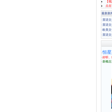
【视
点击
最新新
·
英语文摘:X
·
英语文摘:C
·
欧美文化:F
·
英语文摘:C
恒星
·
·
好听、
·
新概念