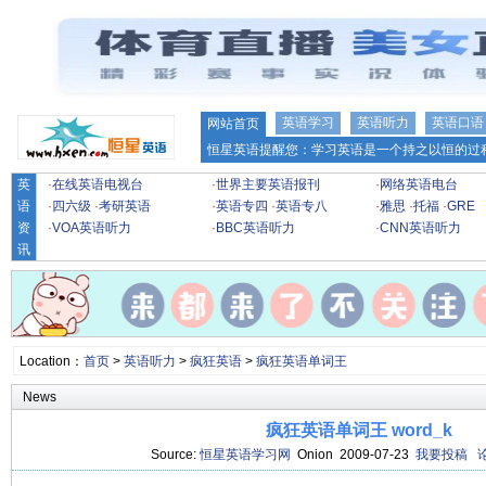
英语学习
英语听力
英语口语
网站首页
恒星英语提醒您：学习英语是一个持之以恒的过程
英
·
在线英语电视台
·
世界主要英语报刊
·
网络英语电台
语
·
四六级
·
考研英语
·
英语专四
·
英语专八
·
雅思
·
托福
·
GRE
资
·
VOA英语听力
·
BBC英语听力
·
CNN英语听力
讯
Location：
首页
>
英语听力
>
疯狂英语
>
疯狂英语单词王
News
疯狂英语单词王 word_k
Source:
恒星英语学习网
Onion 2009-07-23
我要投稿