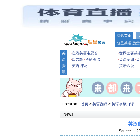
网站首页
恒星英语提醒
英
·
在线英语电视台
·
世界主要英
语
·
四六级
·
考研英语
·
英语专四
·
英
资
·
英语四级
·
英语六级
讯
Location：
首页
>
英语翻译
>
英语初级口译
News
英汉
Source: 2