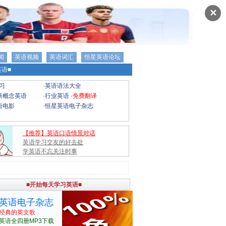
✕
闻
英语视频
英语词汇
恒星英语论坛
语■
习
·
英语语法大全
新概念英语
·
行业英语
·
免费翻译
语电影
·
恒星英语电子杂志
【推荐】英语口语情景对话
英语学习交友的好去处
学英语不忘关注时事
■开始每天学习英语■
英语电子杂志
经典的英文歌
英语全四册MP3下载