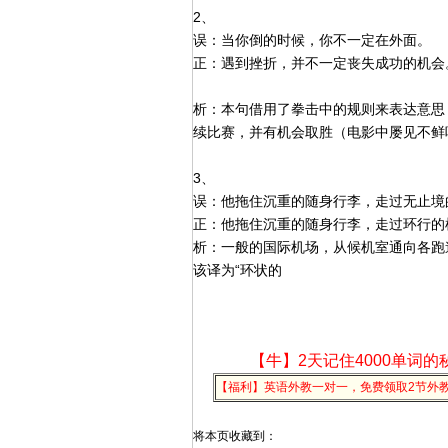
2、
误：当你倒的时候，你不一定在外面。
正：遇到挫折，并不一定丧失成功的机会
析：本句借用了拳击中的规则来表达意思
续比赛，并有机会取胜（电影中屡见不鲜
3、
误：他拖住沉重的随身行李，走过无止境
正：他拖住沉重的随身行李，走过环行的
析：一般的国际机场，从候机室通向各跑道的
该译为“环状的
【牛】2天记住4000单词的
【福利】英语外教一对一，免费领取2节外
将本页收藏到：