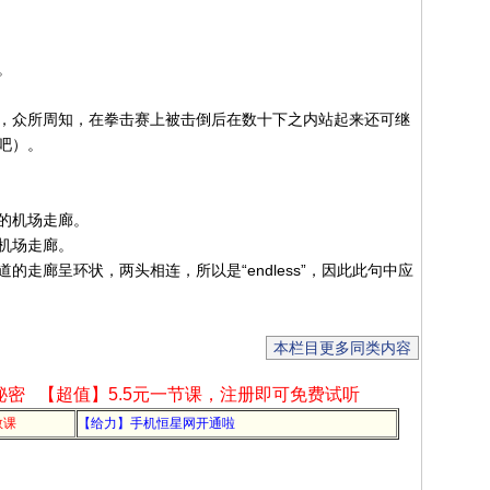
。
，众所周知，在拳击赛上被击倒后在数十下之内站起来还可继
吧）。
的机场走廊。
机场走廊。
走廊呈环状，两头相连，所以是“endless”，因此此句中应
本栏目更多同类内容
秘密
【超值】5.5元一节课，注册即可免费试听
教课
【给力】手机恒星网开通啦