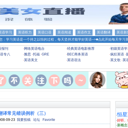
英语学习
英语听力
英语口语
英语阅读
英语作文
英语翻译
英语新
您：学习英语是一个持之以恒的过程，每天坚持才能学好英语-->
■点此开始每天学习英
语报刊
·
网络英语电台
·
经典英语电影推荐
·
初级英语学
语专八
·
雅思
·
托福
·
GRE
·
BEC商务英语
·
疯狂英语
·
·
英语美文
·
英语语法
·
英文歌
·
英
翻译常见错误例析（三）
恒星
·
008-09-23
我要投稿
论坛
Favorite
·
好听、
·
新概念