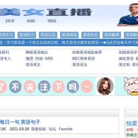
英语学习
英语听力
英语口语
英语阅读
英语作文
英语翻译
英语新
您：学习英语是一个持之以恒的过程，每天坚持才能学好英语-->
■点此开始每天学习英
语报刊
·
网络英语电台
·
经典英语电影推荐
·
初级英语学
语专八
·
雅思
·
托福
·
GRE
·
BEC商务英语
·
疯狂英语
·
·
英语美文
·
英语语法
·
英文歌
·
英
每日一句 英语句子
恒星
·
习网
2021-03-26
我要投稿
论坛
Favorite
·
好听、
·
新概念