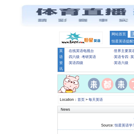
网站首页
恒星英语提醒
英
·
在线英语电视台
·
世界主要英
语
·
四六级
·
考研英语
·
英语专四
·
英
资
·
英语四级
·
英语六级
讯
Location：
首页
>
每天英语
News
Source:
恒星英语学