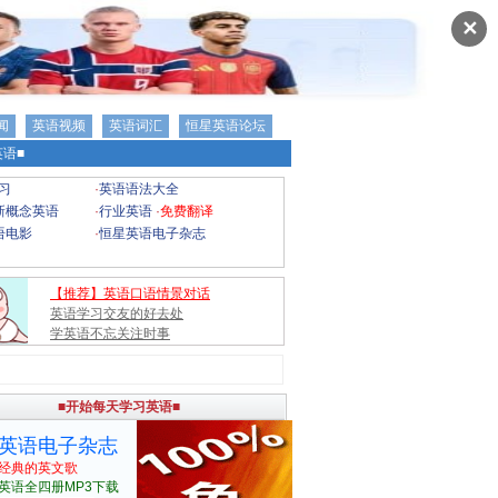
✕
闻
英语视频
英语词汇
恒星英语论坛
语■
习
·
英语语法大全
新概念英语
·
行业英语
·
免费翻译
语电影
·
恒星英语电子杂志
【推荐】英语口语情景对话
英语学习交友的好去处
学英语不忘关注时事
■开始每天学习英语■
英语电子杂志
经典的英文歌
英语全四册MP3下载