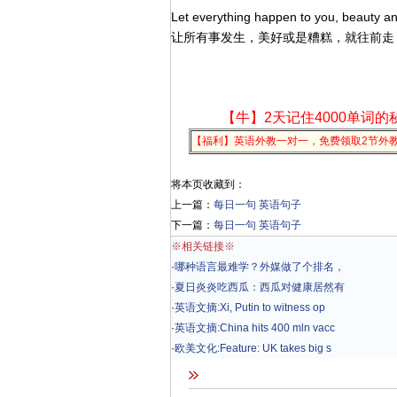
Let everything happen to you, beauty and 
让所有事发生，美好或是糟糕，就往前走
【牛】2天记住4000单词的
【福利】英语外教一对一，免费领取2节外
将本页收藏到：
上一篇：
每日一句 英语句子
下一篇：
每日一句 英语句子
※相关链接※
·
哪种语言最难学？外媒做了个排名，
·
夏日炎炎吃西瓜：西瓜对健康居然有
·
英语文摘:Xi, Putin to witness op
·
英语文摘:China hits 400 mln vacc
·
欧美文化:Feature: UK takes big s