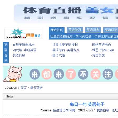
英语学习
英语听力
英语口语
网站首页
恒星英语提醒您：学习英语是一个持之以恒的过程
英
·
在线英语电视台
·
世界主要英语报刊
·
网络英语电台
语
·
四六级
·
考研英语
·
英语专四
·
英语专八
·
雅思
·
托福
·
GRE
资
·
英语四级
·
英语六级
·
英语美文
讯
Location：
首页
>
每天英语
News
每日一句 英语句子
Source:
恒星英语学习网
2021-03-27
我要投稿
论坛