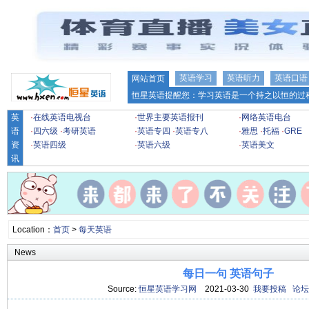
英语学习
英语听力
英语口语
网站首页
恒星英语提醒您：学习英语是一个持之以恒的过程
英
·
在线英语电视台
·
世界主要英语报刊
·
网络英语电台
语
·
四六级
·
考研英语
·
英语专四
·
英语专八
·
雅思
·
托福
·
GRE
资
·
英语四级
·
英语六级
·
英语美文
讯
Location：
首页
>
每天英语
News
每日一句 英语句子
Source:
恒星英语学习网
2021-03-30
我要投稿
论坛