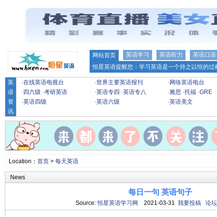
英语学习
英语听力
英语口语
网站首页
恒星英语提醒您：学习英语是一个持之以恒的过程
英
·
在线英语电视台
·
世界主要英语报刊
·
网络英语电台
语
·
四六级
·
考研英语
·
英语专四
·
英语专八
·
雅思
·
托福
·
GRE
资
·
英语四级
·
英语六级
·
英语美文
讯
Location：
首页
>
每天英语
News
每日一句 英语句子
Source:
恒星英语学习网
2021-03-31
我要投稿
论坛