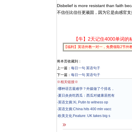
Disbelief is more resistant than faith be
不信任比信任更顽固，因为它是由感官支
【牛】2天记住4000单词的
【福利】英语外教一对一，免费领取2节外
将本页收藏到：
上一篇：
每日一句 英语句子
下一篇：
每日一句 英语句子
※相关链接※
·
哪种语言最难学？外媒做了个排名，
·
夏日炎炎吃西瓜：西瓜对健康居然有
·
英语文摘:Xi, Putin to witness op
·
英语文摘:China hits 400 mln vacc
·
欧美文化:Feature: UK takes big s