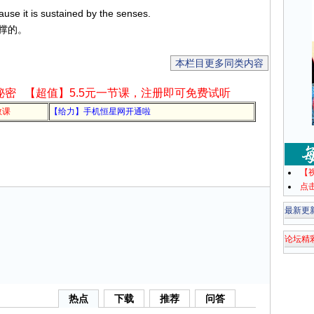
cause it is sustained by the senses.
撑的。
本栏目更多同类内容
秘密
【超值】5.5元一节课，注册即可免费试听
教课
【给力】手机恒星网开通啦
【
点
最新更
论坛精
热点
下载
推荐
问答