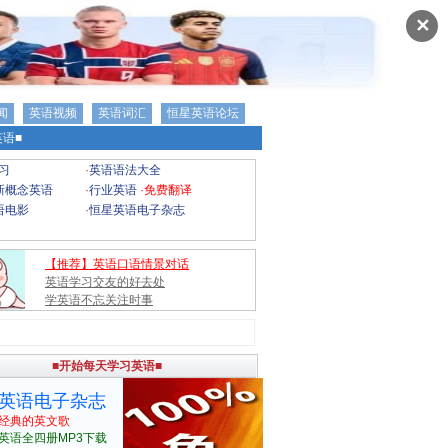
✕
闻
英语视频
英语词汇
恒星英语论坛
语■
习
·
英语语法大全
新概念英语
·
行业英语
·
免费翻译
语电影
·
恒星英语电子杂志
【推荐】英语口语情景对话
英语学习交友的好去处
学英语不忘关注时事
■开始每天学习英语■
英语电子杂志
经典的英文歌
英语全四册MP3下载