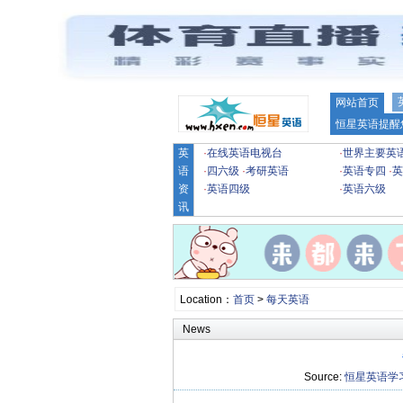
网站首页
恒星英语提醒
英
·
在线英语电视台
·
世界主要英
语
·
四六级
·
考研英语
·
英语专四
·
英
资
·
英语四级
·
英语六级
讯
Location：
首页
>
每天英语
News
Source:
恒星英语学