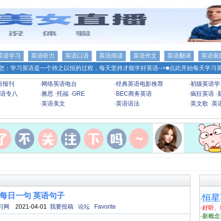
英语学习
英语听力
英语口语
英语阅读
英语作文
英语翻译
英语新
您：学习英语是一个持之以恒的过程，每天坚持才能学好英语-->
■点此开始每天学习英
语报刊
·
网络英语电台
·
经典英语电影推荐
·
初级英语学
语专八
·
雅思
·
托福
·
GRE
·
BEC商务英语
·
疯狂英语
·
·
英语美文
·
英语语法
·
英文歌
·
英
每日一句 英语句子
恒星
·
习网
2021-04-01
我要投稿
论坛
Favorite
·
好听、
·
新概念