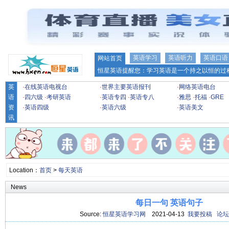
英语学习
英语听力
英语口语
网站首页
恒星英语提醒您：学习英语是一个持之以恒的过程
英
·
在线英语电视台
·
世界主要英语报刊
·
网络英语电台
语
·
四六级
·
考研英语
·
英语专四
·
英语专八
·
雅思
·
托福
·
GRE
资
·
英语四级
·
英语六级
·
英语美文
讯
Location：
首页
>
每天英语
News
每日一句 英语句子
Source:
恒星英语学习网
2021-04-13
我要投稿
论坛