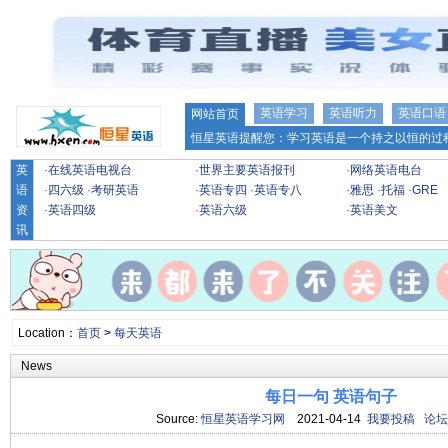
英语学习
英语听力
英语口语
网站首页
恒星英语提醒您：学习英语是一个持之以恒的过程
英
·
在线英语电视台
·
世界主要英语报刊
·
网络英语电台
语
·
四六级
·
考研英语
·
英语专四
·
英语专八
·
雅思
·
托福
·
GRE
资
·
英语四级
·
英语六级
·
英语美文
讯
Location：
首页
>
每天英语
News
每日一句 英语句子
Source:
恒星英语学习网
2021-04-14
我要投稿
论坛