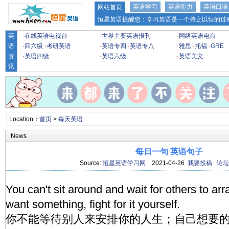
英语学习
英语听力
英语口语
网站首页
恒星英语提醒您：学习英语是一个持之以恒的过程
英
·
在线英语电视台
·
世界主要英语报刊
·
网络英语电台
语
·
四六级
·
考研英语
·
英语专四
·
英语专八
·
雅思
·
托福
·
GRE
资
·
英语四级
·
英语六级
·
英语美文
讯
Location：
首页
>
每天英语
News
每日一句 英语句子
Source:
恒星英语学习网
2021-04-26
我要投稿
论坛
You can't sit around and wait for others to arra
want something, fight for it yourself.
你不能等待别人来安排你的人生；自己想要