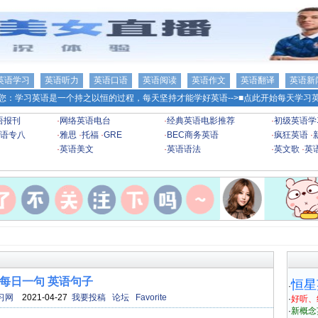
英语学习
英语听力
英语口语
英语阅读
英语作文
英语翻译
英语新
您：学习英语是一个持之以恒的过程，每天坚持才能学好英语-->
■点此开始每天学习英
语报刊
·
网络英语电台
·
经典英语电影推荐
·
初级英语学
语专八
·
雅思
·
托福
·
GRE
·
BEC商务英语
·
疯狂英语
·
·
英语美文
·
英语语法
·
英文歌
·
英
每日一句 英语句子
恒星
·
习网
2021-04-27
我要投稿
论坛
Favorite
·
好听、
·
新概念