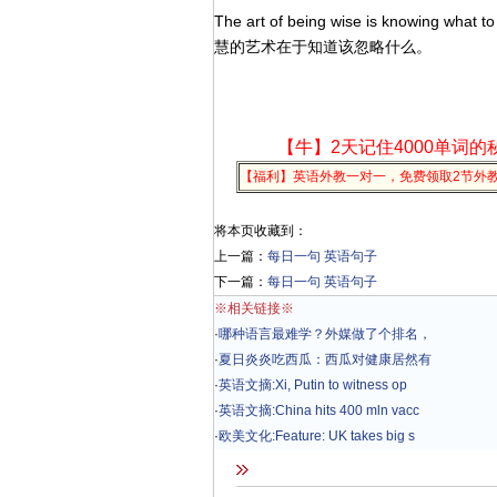
The art of being wise is knowing what to
慧的艺术在于知道该忽略什么。
【牛】2天记住4000单词的
【福利】英语外教一对一，免费领取2节外
将本页收藏到：
上一篇：
每日一句 英语句子
下一篇：
每日一句 英语句子
※相关链接※
·
哪种语言最难学？外媒做了个排名，
·
夏日炎炎吃西瓜：西瓜对健康居然有
·
英语文摘:Xi, Putin to witness op
·
英语文摘:China hits 400 mln vacc
·
欧美文化:Feature: UK takes big s