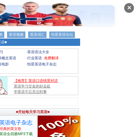
✕
闻
英语视频
英语词汇
恒星英语论坛
语■
习
·
英语语法大全
新概念英语
·
行业英语
·
免费翻译
语电影
·
恒星英语电子杂志
【推荐】英语口语情景对话
英语学习交友的好去处
学英语不忘关注时事
■开始每天学习英语■
英语电子杂志
经典的英文歌
英语全四册MP3下载