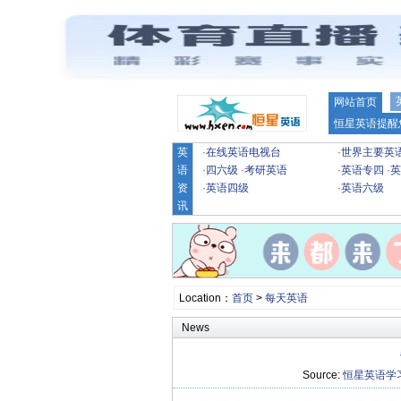
网站首页
恒星英语提醒
英
·
在线英语电视台
·
世界主要英
语
·
四六级
·
考研英语
·
英语专四
·
英
资
·
英语四级
·
英语六级
讯
Location：
首页
>
每天英语
News
Source:
恒星英语学