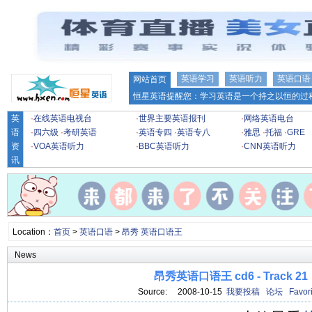
英语学习
英语听力
英语口语
网站首页
恒星英语提醒您：学习英语是一个持之以恒的过程
英
·
在线英语电视台
·
世界主要英语报刊
·
网络英语电台
语
·
四六级
·
考研英语
·
英语专四
·
英语专八
·
雅思
·
托福
·
GRE
资
·
VOA英语听力
·
BBC英语听力
·
CNN英语听力
讯
Location：
首页
>
英语口语
>
昂秀 英语口语王
News
昂秀英语口语王 cd6 - Track 21
Source: 2008-10-15
我要投稿
论坛
Favori