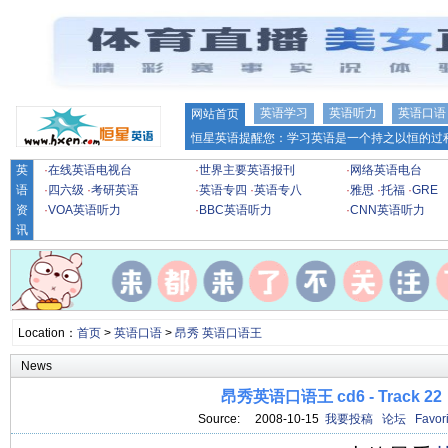
英语学习
英语听力
英语口语
网站首页
恒星英语提醒您：学习英语是一个持之以恒的过程
英
·
在线英语电视台
·
世界主要英语报刊
·
网络英语电台
语
·
四六级
·
考研英语
·
英语专四
·
英语专八
·
雅思
·
托福
·
GRE
资
·
VOA英语听力
·
BBC英语听力
·
CNN英语听力
讯
Location：
首页
>
英语口语
>
昂秀 英语口语王
News
昂秀英语口语王 cd6 - Track 22
Source: 2008-10-15
我要投稿
论坛
Favori