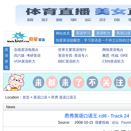
英语学习
英语听力
英语口语
网站首页
恒星英语提醒您：学习英语是一个持之以恒的过程
英
·
在线英语电视台
·
世界主要英语报刊
·
网络英语电台
语
·
四六级
·
考研英语
·
英语专四
·
英语专八
·
雅思
·
托福
·
GRE
资
·
VOA英语听力
·
BBC英语听力
·
CNN英语听力
讯
Location：
首页
>
英语口语
>
昂秀 英语口语王
News
昂秀英语口语王 cd6 - Track 24
Source: 2008-10-15
我要投稿
论坛
Favori