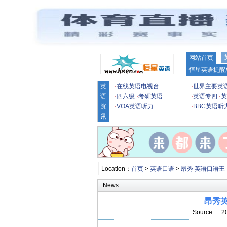
网站首页
恒星英语提醒
英
·
在线英语电视台
·
世界主要英
语
·
四六级
·
考研英语
·
英语专四
·
英
资
·
VOA英语听力
·
BBC英语听
讯
Location：
首页
>
英语口语
>
昂秀 英语口语王
News
昂秀英语
Source: 2