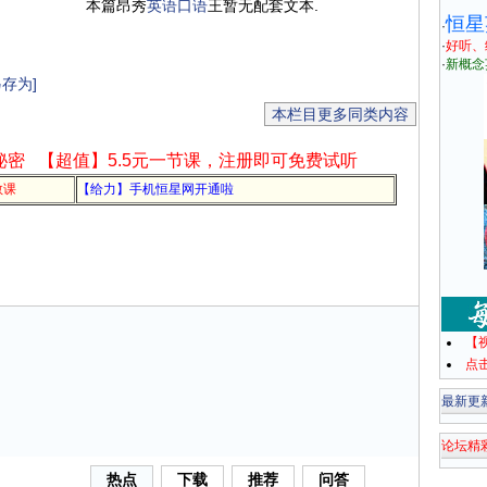
本篇昂秀
英语
口语
王暂无配套文本.
恒星
·
·
好听、
·
新概念
存为]
本栏目更多同类内容
秘密
【超值】5.5元一节课，注册即可免费试听
教课
【给力】手机恒星网开通啦
【
点
最新更
论坛精
热点
下载
推荐
问答