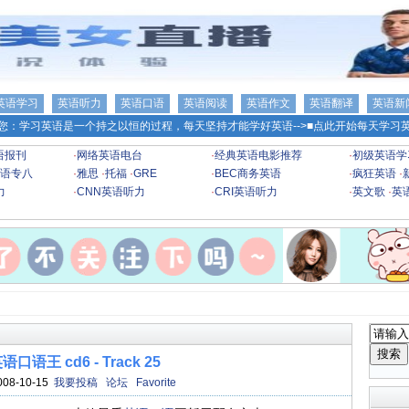
英语学习
英语听力
英语口语
英语阅读
英语作文
英语翻译
英语新
您：学习英语是一个持之以恒的过程，每天坚持才能学好英语-->
■点此开始每天学习英
语报刊
·
网络英语电台
·
经典英语电影推荐
·
初级英语学
语专八
·
雅思
·
托福
·
GRE
·
BEC商务英语
·
疯狂英语
·
力
·
CNN英语听力
·
CRI英语听力
·
英文歌
·
英
口语王 cd6 - Track 25
008-10-15
我要投稿
论坛
Favorite