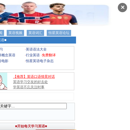
✕
闻
英语视频
英语词汇
恒星英语论坛
语■
习
·
英语语法大全
新概念英语
·
行业英语
·
免费翻译
语电影
·
恒星英语电子杂志
【推荐】英语口语情景对话
英语学习交友的好去处
学英语不忘关注时事
■开始每天学习英语■