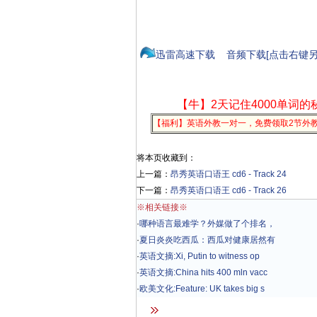
迅雷高速下载
音频下载[点击右键另
【牛】2天记住4000单词的
【福利】英语外教一对一，免费领取2节外
将本页收藏到：
上一篇：
昂秀英语口语王 cd6 - Track 24
下一篇：
昂秀英语口语王 cd6 - Track 26
※相关链接※
·
哪种语言最难学？外媒做了个排名，
·
夏日炎炎吃西瓜：西瓜对健康居然有
·
英语文摘:Xi, Putin to witness op
·
英语文摘:China hits 400 mln vacc
·
欧美文化:Feature: UK takes big s