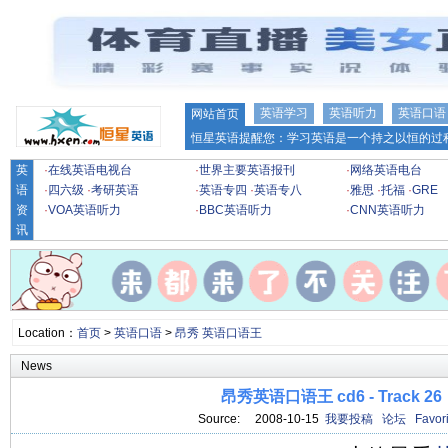
英语学习
英语听力
英语口语
网站首页
恒星英语提醒您：学习英语是一个持之以恒的过程
英
·
在线英语电视台
·
世界主要英语报刊
·
网络英语电台
语
·
四六级
·
考研英语
·
英语专四
·
英语专八
·
雅思
·
托福
·
GRE
资
·
VOA英语听力
·
BBC英语听力
·
CNN英语听力
讯
Location：
首页
>
英语口语
>
昂秀 英语口语王
News
昂秀英语口语王 cd6 - Track 26
Source: 2008-10-15
我要投稿
论坛
Favori