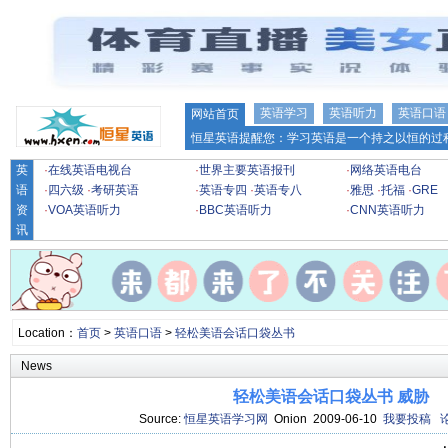
英语学习
英语听力
英语口语
网站首页
恒星英语提醒您：学习英语是一个持之以恒的过程
英
·
在线英语电视台
·
世界主要英语报刊
·
网络英语电台
语
·
四六级
·
考研英语
·
英语专四
·
英语专八
·
雅思
·
托福
·
GRE
资
·
VOA英语听力
·
BBC英语听力
·
CNN英语听力
讯
Location：
首页
>
英语口语
>
轻松美语会话口袋丛书
News
轻松美语会话口袋丛书 威胁
Source:
恒星英语学习网
Onion 2009-06-10
我要投稿